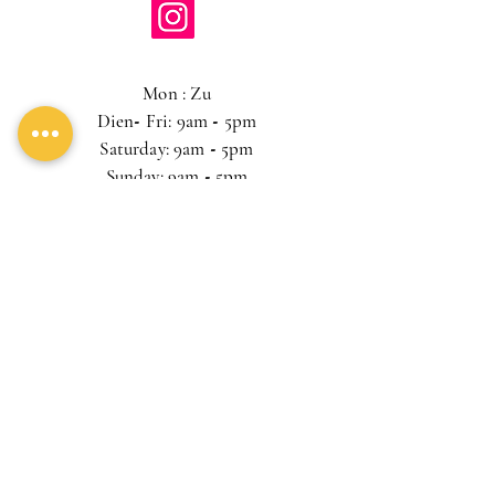
Mon : Zu
Dien
-
Fri: 9am
-
5pm
Saturday: 9am
-
5pm
Sunday: 9am
-
5pm
Lasst uns Freunde sein und Eggs
Benedict essen
Subscribe